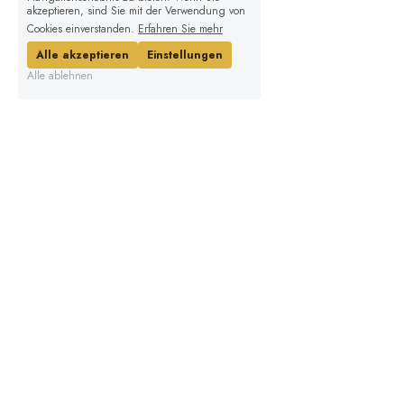
akzeptieren, sind Sie mit der Verwendung von
Cookies einverstanden.
Erfahren Sie mehr
Alle akzeptieren
Einstellungen
Alle ablehnen
Michèle Maruna Pête
RAUM FÜR VERBINDUNG
Wallenbachstrasse 30
8623 Wetzikon
079 901 21 01
Bankverbindung: