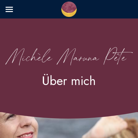
Startseite
Angebot
Über mich
Blog
Über mich
Podcast
Kontakt
Hilfe für Venezuela