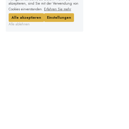
akzeptieren, sind Sie mit der Verwendung von
Cookies einverstanden.
Erfahren Sie mehr
Alle akzeptieren
Einstellungen
Alle ablehnen
Michèle Maruna Pête
RAUM FÜR VERBINDUNG
Wallenbachstrasse 30
8623 Wetzikon
079 901 21 01
Bankverbindung: