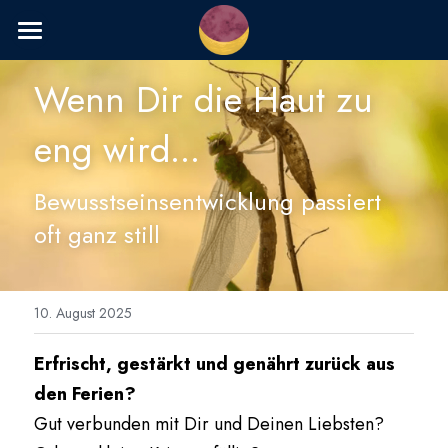
Startseite
Wenn Dir die Haut zu 
Angebot
eng wird...
Über mich
Bewusstseinsentwicklung passiert 
Blog
oft ganz still
Podcast
Kontakt
10. August 2025
Hilfe für Venezuela
Erfrischt, gestärkt und genährt zurück aus 
den Ferien?
Gut verbunden mit Dir und Deinen Liebsten?